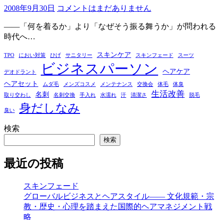
2008年9月30日
コメントはまだありません
――「何を着るか」より「なぜそう振る舞うか」が問われる
時代へ…
スキンケア
TPO
におい対策
ひげ
サニタリー
スキンフェード
スーツ
ビジネスパーソン
ヘアケア
デオドラント
ヘアセット
ムダ毛
メンズコスメ
メンテナンス
交換会
体毛
体臭
生活改善
名刺
取り交わし
名刺交換
手入れ
水濡れ
汗
清潔さ
脱毛
身だしなみ
臭い
検索
検索
最近の投稿
スキンフェード
グローバルビジネスとヘアスタイル―― 文化規範・宗
教・歴史・心理を踏まえた国際的ヘアマネジメント戦
略