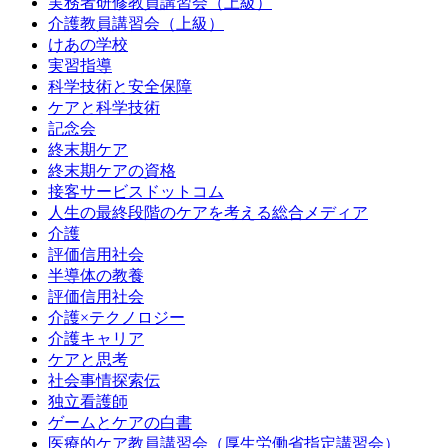
実務者研修教員講習会（上級）
介護教員講習会（上級）
けあの学校
実習指導
科学技術と安全保障
ケアと科学技術
記念会
終末期ケア
終末期ケアの資格
接客サービスドットコム
人生の最終段階のケアを考える総合メディア
介護
評価信用社会
半導体の教養
評価信用社会
介護×テクノロジー
介護キャリア
ケアと思考
社会事情探索伝
独立看護師
ゲームとケアの白書
医療的ケア教員講習会（厚生労働省指定講習会）