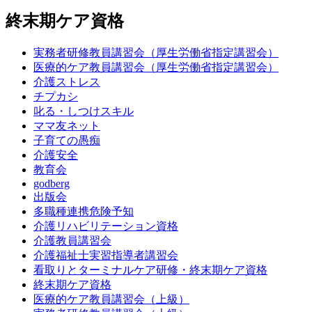
終末期ケア資格
実務者研修教員講習会（厚生労働省指定講習会）
医療的ケア教員講習会（厚生労働省指定講習会）
介護ストレス
チプカシ
叱る・しつけスキル
ママ友ネット
子育ての愚痴
介護安全
教育会
godberg
出版会
多職種連携危険予知
介護リハビリテーション資格
介護教員講習会
介護福祉士実習指導者講習会
看取りとターミナルケア研修・終末期ケア資格
終末期ケア資格
医療的ケア教員講習会（上級）