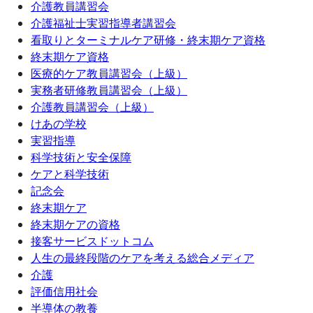
介護教員講習会
介護福祉士実習指導者講習会
看取りとターミナルケア研修・終末期ケア資格
終末期ケア資格
医療的ケア教員講習会（上級）
実務者研修教員講習会（上級）
介護教員講習会（上級）
けあの学校
実習指導
科学技術と安全保障
ケアと科学技術
記念会
終末期ケア
終末期ケアの資格
接客サービスドットコム
人生の最終段階のケアを考える総合メディア
介護
評価信用社会
半導体の教養