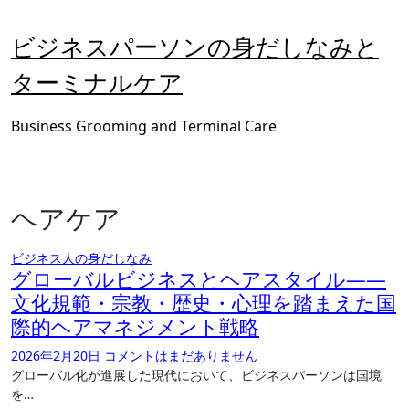
内
容
ビジネスパーソンの身だしなみと
を
ス
ターミナルケア
キ
ッ
Business Grooming and Terminal Care
プ
ヘアケア
ビジネス人の身だしなみ
グローバルビジネスとヘアスタイル――
文化規範・宗教・歴史・心理を踏まえた国
際的ヘアマネジメント戦略
2026年2月20日
コメントはまだありません
グローバル化が進展した現代において、ビジネスパーソンは国境
を…