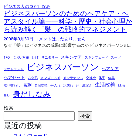
ビジネス人の身だしなみ
ビジネスパーソンのためのヘアケア・ヘ
アスタイル論――科学・歴史・社会心理か
ら読み解く「髪」の戦略的マネジメント
2008年9月30日
コメントはまだありません
なぜ「髪」はビジネスの成果に影響するのか ビジネスパーソンの…
スキンケア
TPO
におい対策
ひげ
サニタリー
スキンフェード
スーツ
ビジネスパーソン
ヘアケア
デオドラント
ヘアセット
ムダ毛
メンズコスメ
メンテナンス
交換会
体毛
体臭
生活改善
名刺
取り交わし
名刺交換
手入れ
水濡れ
汗
清潔さ
脱毛
身だしなみ
臭い
検索
検索
最近の投稿
スキンフェード