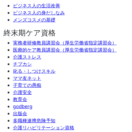
ビジネス人の生活改善
ビジネス人の身だしなみ
メンズコスメの基礎
終末期ケア資格
実務者研修教員講習会（厚生労働省指定講習会）
医療的ケア教員講習会（厚生労働省指定講習会）
介護ストレス
チプカシ
叱る・しつけスキル
ママ友ネット
子育ての愚痴
介護安全
教育会
godberg
出版会
多職種連携危険予知
介護リハビリテーション資格