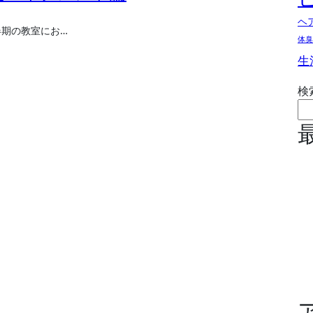
ヘ
春期の教室にお…
体臭
生
検