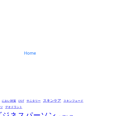
Home
スキンケア
におい対策
ひげ
サニタリー
スキンフェード
ツ
デオドラント
ビジネスパーソン