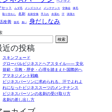
ヘアケア
アセット
ムダ毛
メンズコスメ
メンテナンス
交換会
体毛
名刺
取り交わし
名刺交換
手入れ
水濡れ
汗
清潔さ
身だしなみ
活改善
脱毛
臭い
索
検索
最近の投稿
スキンフェード
グローバルビジネスとヘアスタイル―― 文化
規範・宗教・歴史・心理を踏まえた国際的ヘ
アマネジメント戦略
ビジネスパーソンに求められる、汗でよれよ
れになったビジネススーツのメンテナンス
ビジネスパーソンの名刺の受け取り方
名刺の差し出し方
アーカイブ