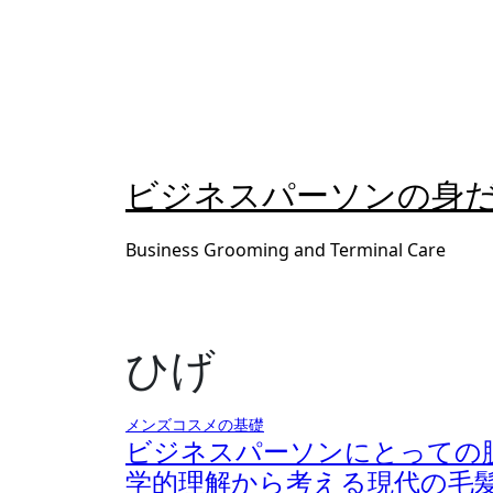
内
容
を
ス
キ
ッ
プ
ビジネスパーソンの身
Business Grooming and Terminal Care
ひげ
メンズコスメの基礎
ビジネスパーソンにとっての
学的理解から考える現代の毛