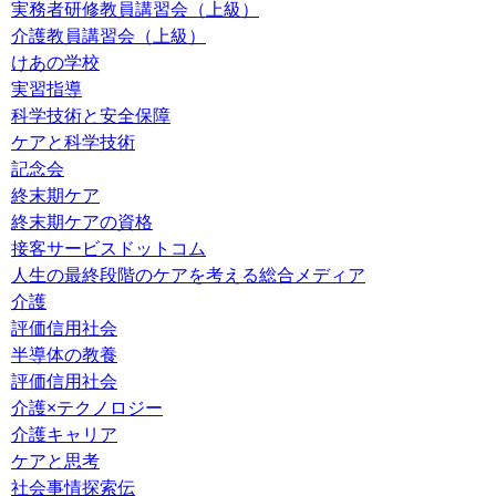
実務者研修教員講習会（上級）
介護教員講習会（上級）
けあの学校
実習指導
科学技術と安全保障
ケアと科学技術
記念会
終末期ケア
終末期ケアの資格
接客サービスドットコム
人生の最終段階のケアを考える総合メディア
介護
評価信用社会
半導体の教養
評価信用社会
介護×テクノロジー
介護キャリア
ケアと思考
社会事情探索伝