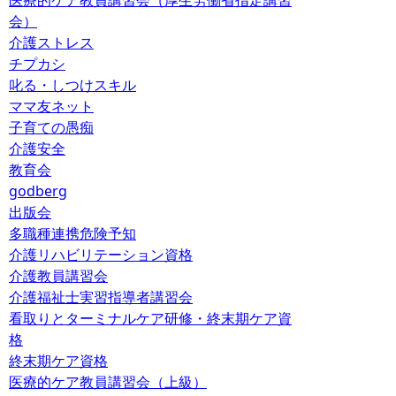
医療的ケア教員講習会（厚生労働省指定講習
会）
介護ストレス
チプカシ
叱る・しつけスキル
ママ友ネット
子育ての愚痴
介護安全
教育会
godberg
出版会
多職種連携危険予知
介護リハビリテーション資格
介護教員講習会
介護福祉士実習指導者講習会
看取りとターミナルケア研修・終末期ケア資
格
終末期ケア資格
医療的ケア教員講習会（上級）