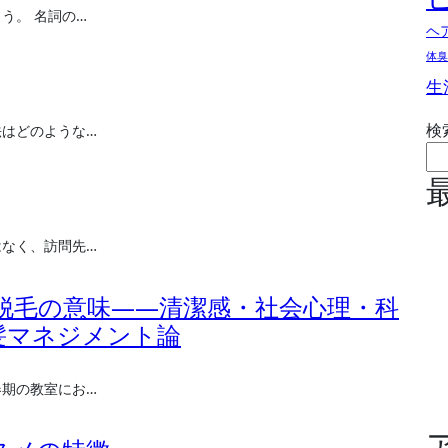
う。 名詞の…
ヘ
体臭
生
検
法はどのような…
はなく、訪問先…
脱毛の意味――清潔感・社会心理・科
髪マネジメント論
春期の教室にお…