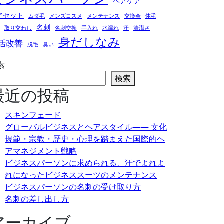
ヘアケア
アセット
ムダ毛
メンズコスメ
メンテナンス
交換会
体毛
名刺
取り交わし
名刺交換
手入れ
水濡れ
汗
清潔さ
身だしなみ
活改善
脱毛
臭い
索
検索
最近の投稿
スキンフェード
グローバルビジネスとヘアスタイル―― 文化
規範・宗教・歴史・心理を踏まえた国際的ヘ
アマネジメント戦略
ビジネスパーソンに求められる、汗でよれよ
れになったビジネススーツのメンテナンス
ビジネスパーソンの名刺の受け取り方
名刺の差し出し方
アーカイブ