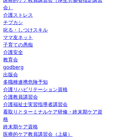
医療的ケア教員講習会（厚生労働省指定講習
会）
介護ストレス
チプカシ
叱る・しつけスキル
ママ友ネット
子育ての愚痴
介護安全
教育会
godberg
出版会
多職種連携危険予知
介護リハビリテーション資格
介護教員講習会
介護福祉士実習指導者講習会
看取りとターミナルケア研修・終末期ケア資
格
終末期ケア資格
医療的ケア教員講習会（上級）