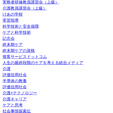
実務者研修教員講習会（上級）
介護教員講習会（上級）
けあの学校
実習指導
科学技術と安全保障
ケアと科学技術
記念会
終末期ケア
終末期ケアの資格
接客サービスドットコム
人生の最終段階のケアを考える総合メディア
介護
評価信用社会
半導体の教養
評価信用社会
介護×テクノロジー
介護キャリア
ケアと思考
社会事情探索伝