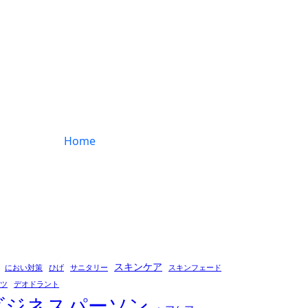
Home
スキンケア
におい対策
ひげ
サニタリー
スキンフェード
ツ
デオドラント
ビジネスパーソン