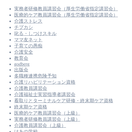
実務者研修教員講習会（厚生労働省指定講習会）
医療的ケア教員講習会（厚生労働省指定講習会）
介護ストレス
チプカシ
叱る・しつけスキル
ママ友ネット
子育ての愚痴
介護安全
教育会
godberg
出版会
多職種連携危険予知
介護リハビリテーション資格
介護教員講習会
介護福祉士実習指導者講習会
看取りとターミナルケア研修・終末期ケア資格
終末期ケア資格
医療的ケア教員講習会（上級）
実務者研修教員講習会（上級）
介護教員講習会（上級）
けあの学校