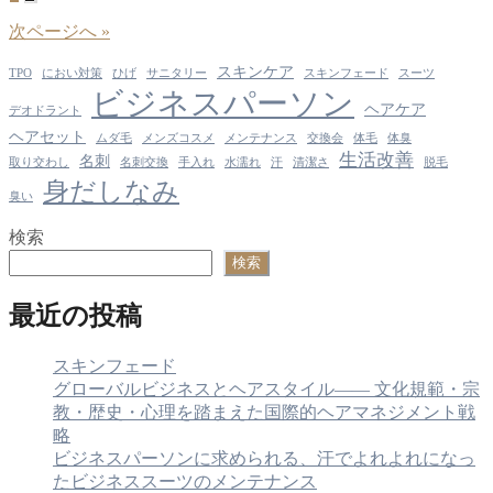
投
稿
次ページへ »
の
スキンケア
TPO
におい対策
ひげ
サニタリー
スキンフェード
スーツ
ビジネスパーソン
ペ
ヘアケア
デオドラント
ー
ヘアセット
ムダ毛
メンズコスメ
メンテナンス
交換会
体毛
体臭
生活改善
名刺
取り交わし
名刺交換
手入れ
水濡れ
汗
清潔さ
脱毛
ジ
身だしなみ
臭い
送
検索
り
検索
最近の投稿
スキンフェード
グローバルビジネスとヘアスタイル―― 文化規範・宗
教・歴史・心理を踏まえた国際的ヘアマネジメント戦
略
ビジネスパーソンに求められる、汗でよれよれになっ
たビジネススーツのメンテナンス