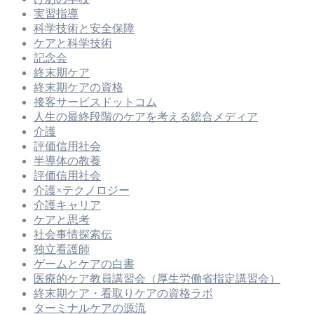
実習指導
科学技術と安全保障
ケアと科学技術
記念会
終末期ケア
終末期ケアの資格
接客サービスドットコム
人生の最終段階のケアを考える総合メディア
介護
評価信用社会
半導体の教養
評価信用社会
介護×テクノロジー
介護キャリア
ケアと思考
社会事情探索伝
独立看護師
ゲームとケアの白書
医療的ケア教員講習会（厚生労働省指定講習会）
終末期ケア・看取りケアの資格ラボ
ターミナルケアの源流