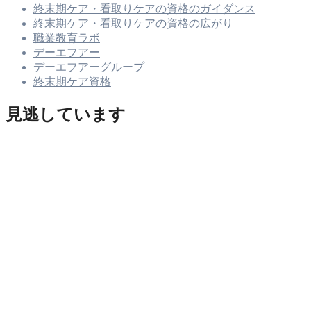
終末期ケア・看取りケアの資格のガイダンス
終末期ケア・看取りケアの資格の広がり
職業教育ラボ
デーエフアー
デーエフアーグループ
終末期ケア資格
見逃しています
ビジネス人の身だしなみ
スキンフェード
ビジネス人の身だしなみ
グローバルビジネスとヘアスタイル―― 文化規範・宗教・
歴史・心理を踏まえた国際的ヘアマネジメント戦略
ビジネス人の身だしなみ
ビジネスパーソンに求められる、汗でよれよれになったビジ