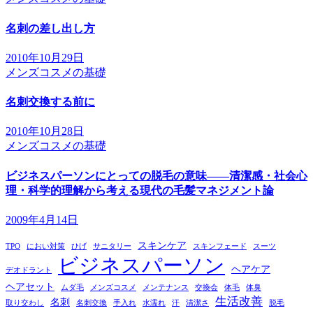
ビ
名刺の差し出し方
ゲ
ー
2010年10月29日
メンズコスメの基礎
シ
ョ
名刺交換する前に
ン
2010年10月28日
メンズコスメの基礎
ビジネスパーソンにとっての脱毛の意味――清潔感・社会心
理・科学的理解から考える現代の毛髪マネジメント論
2009年4月14日
スキンケア
TPO
におい対策
ひげ
サニタリー
スキンフェード
スーツ
ビジネスパーソン
ヘアケア
デオドラント
ヘアセット
ムダ毛
メンズコスメ
メンテナンス
交換会
体毛
体臭
生活改善
名刺
取り交わし
名刺交換
手入れ
水濡れ
汗
清潔さ
脱毛