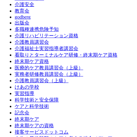
介護安全
教育会
godberg
出版会
多職種連携危険予知
介護リハビリテーション資格
介護教員講習会
介護福祉士実習指導者講習会
看取りとターミナルケア研修・終末期ケア資格
終末期ケア資格
医療的ケア教員講習会（上級）
実務者研修教員講習会（上級）
介護教員講習会（上級）
けあの学校
実習指導
科学技術と安全保障
ケアと科学技術
記念会
終末期ケア
終末期ケアの資格
接客サービスドットコム